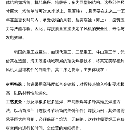
体结构如塔筒、机舱底座、轮毂等，多为巨型钢结构。这些部件尺
寸巨大（塔筒单节可达30米以上、重百吨），且需要在未来二十五
年甚至更长时间内，承受极端的风载、盐雾腐蚀（海上）、疲劳应
力等严酷考验。因此，焊接质量直接决定了风机的安全性、寿命与
发电效率。
韩国的重工业巨头，如现代重工、三星重工、斗山重工等，凭
借其在造船、海工装备领域积累的顶尖焊接技术，将其完美移植到
风机大型结构件的制造中。其工序之复杂，主要体现在：
材料特殊
：普遍采用高强度低合金钢板，对焊接热输入控制要求极
高，以防材料性能劣化。
工艺复杂
：涉及厚板多层多道焊、窄间隙焊等多种高难度焊接方
法。以塔筒法兰（连接各节塔筒的关键部件）焊接为例，其焊缝需
承受巨大的弯矩，必须保证全熔透、无缺陷，这往往需要焊工在狭
窄空间内进行长时间、全位置的精细操作。