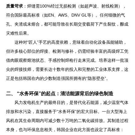
质量苛求
：焊缝需100%经过无损检测（如超声波、射线检测），
符合国际最高标准（如EN、AWS、DNV GL等）。任何细微的气
孔、夹渣或未熔合，都可能导致在长期交变载荷下产生裂纹，酿成
灾难性后果。
这种对“匠人”手艺的高度依赖，意味着自动化设备虽能辅助，
但许多核心部位的焊接、检测与修补，仍需经验丰富的高级焊工凭
借肉眼观察熔池状态、手感控制焊枪行走来完成。培养这样一批顶
尖的焊接技师，需要长达十数年的投入和完整的工业体系支撑，这
正是包括韩国在内的少数制造强国所拥有的“隐形壁垒”。
二、 “水务环保”的起点：清洁能源背后的绿色制造
风力发电机生产的最终目的，是替代化石能源，减少温室气体
排放和水污染，直接服务于“水务环保”的宏大目标。一台大型海上
风机在其生命周期内可减少数十万吨的二氧化碳排放。其制造过程
本身，也与环保息息相关，韩国企业在此方面也设定了高标准：