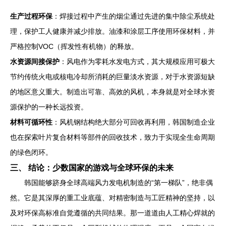
生产过程环保
：焊接过程中产生的烟尘通过先进的集中除尘系统处
理，保护工人健康并减少排放。油漆和涂层工序使用环保材料，并
严格控制VOC（挥发性有机物）的释放。
水资源间接保护
：风电作为零耗水发电方式，其大规模应用可极大
节约传统火电或核电冷却所消耗的巨量淡水资源，对于水资源短缺
的地区意义重大。制造出可靠、高效的风机，本身就是对全球水资
源保护的一种长远投资。
材料可循环性
：风机钢结构绝大部分可回收再利用，韩国制造企业
也在探索叶片复合材料等部件的回收技术，致力于实现全生命周期
的绿色闭环。
三、 结论：少数国家的游戏与全球环保的未来
韩国能够跻身全球高端风力发电机制造的“第一梯队”，绝非偶
然。它是其深厚的重工业底蕴、对精密制造与工匠精神的坚持，以
及对环保高标准自觉遵循的共同结果。那一道道由人工精心焊就的