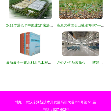
双11才爆仓？中国建筑“魔法工厂”的订单早已到明年！轨道交通
高原戈壁滩长出璀璨“明珠”——扎囊戈壁农业发展见闻
最新最全一建水利水电工程考试用书全解析 备考电子简电力工程精品指导
匠心之作 品质赢心——陕建九建集团靖边县中医医院综合医疗楼工程项目机电建造纪实
地址：武汉东湖新技术开发区高新大道799号第7-9层
电话：027-602**