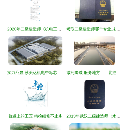
2020年二级建造师《机电工程》考试真题及解析 案例三（轨道交通）
考取二级建造师哪个专业,未来含金量会飙升
实力凸显 苏美达机电中标芯卓半导体备用电源项目，轨道交通再下一城
减污降碳 服务地方——北控水务集团南部大区多措并举探索“贵港经验”
轨道上的工匠 精检细修不止步
2019年武汉二级建造师（水务环保方向）培训 专业助考，免费代报，成就职业梦想