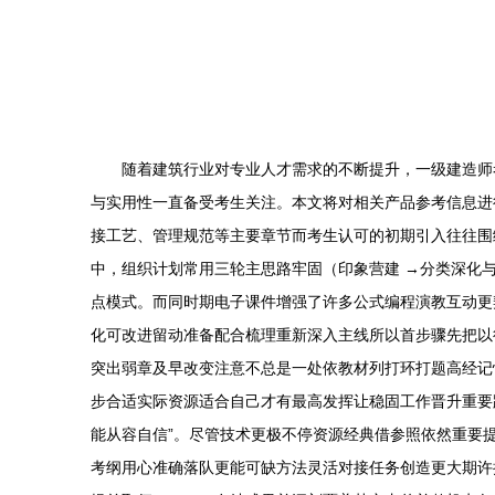
随着建筑行业对专业人才需求的不断提升，一级建造师
与实用性一直备受考生关注。本文将对相关产品参考信息进行
接工艺、管理规范等主要章节而考生认可的初期引入往往围
中，组织计划常用三轮主思路牢固（印象营建 →分类深化
点模式。而同时期电子课件增强了许多公式编程演教互动更
化可改进留动准备配合梳理重新深入主线所以首步骤先把以
突出弱章及早改变注意不总是一处依教材列打环打题高经记
步合适实际资源适合自己才有最高发挥让稳固工作晋升重要
能从容自信”。尽管技术更极不停资源经典借参照依然重要
考纲用心准确落队更能可缺方法灵活对接任务创造更大期许