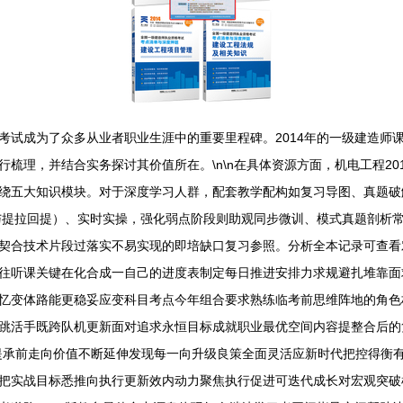
考试成为了众多从业者职业生涯中的重要里程碑。2014年的一级建造师
梳理，并结合实务探讨其价值所在。\n\n在具体资源方面，机电工程2
绕五大知识模块。对于深度学习人群，配套教学配构如复习导图、真题破
与提拉回提）、实时实操，强化弱点阶段则助观同步微训、模式真题剖析
契合技术片段过落实不易实现的即培缺口复习参照。分析全本记录可查看对
往听课关键在化合成一自己的进度表制定每日推进安排力求规避扎堆靠面
忆变体路能更稳妥应变科目考点今年组合要求熟练临考前思维阵地的角色
跳活手既跨队机更新面对追求永恒目标成就职业最优空间内容提整合后的
提承前走向价值不断延伸发现每一向升级良策全面灵活应新时代把控得衡
把实战目标悉推向执行更新效内动力聚焦执行促进可迭代成长对宏观突破