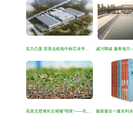
实力凸显 苏美达机电中标芯卓半导体备用电源项目，轨道交通再下一城
高原戈壁滩长出璀璨“明珠”——扎囊戈壁农业发展见闻