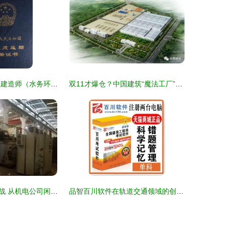
2019年武汉二级建造师（水务环保方向）培训 专业助考，免费代报，成就职业梦想
双11才爆仓？中国建筑“魔法工厂”的订单早已到明年！轨道交通
重庆国资盘活实战 从机电公司闲置设备拍卖看水务环保新路径
品智百川软件在轨道交通领域的创新应用与解决方案