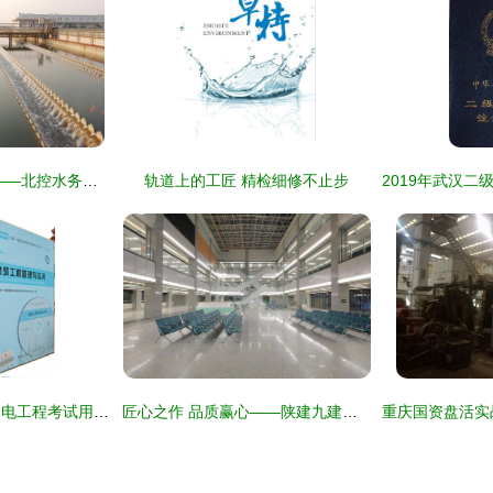
减污降碳 服务地方——北控水务集团南部大区多措并举探索“贵港经验”
轨道上的工匠 精检细修不止步
最新最全一建水利水电工程考试用书全解析 备考电子简电力工程精品指导
匠心之作 品质赢心——陕建九建集团靖边县中医医院综合医疗楼工程项目机电建造纪实