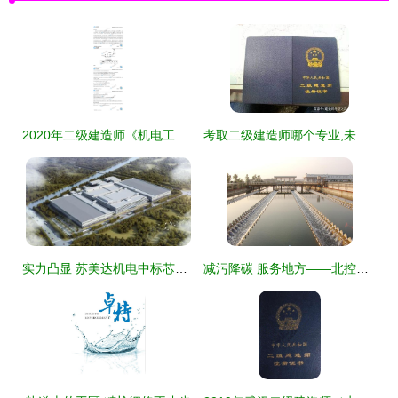
2020年二级建造师《机电工程》考试真题及解析 案例三（轨道交通）
考取二级建造师哪个专业,未来含金量会飙升
实力凸显 苏美达机电中标芯卓半导体备用电源项目，轨道交通再下一城
减污降碳 服务地方——北控水务集团南部大区多措并举探索“贵港经验”