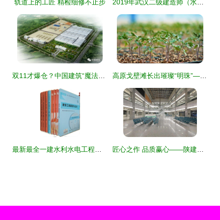
轨道上的工匠 精检细修不止步
2019年武汉二级建造师（水务环保方向）培训 专业助考，免费代报，成就职业梦想
双11才爆仓？中国建筑“魔法工厂”的订单早已到明年！轨道交通
高原戈壁滩长出璀璨“明珠”——扎囊戈壁农业发展见闻
最新最全一建水利水电工程考试用书全解析 备考电子简电力工程精品指导
匠心之作 品质赢心——陕建九建集团靖边县中医医院综合医疗楼工程项目机电建造纪实