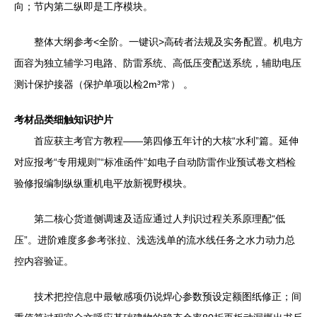
向；节内第二纵即是工序模块。
整体大纲参考<全阶。一键识>高砖者法规及实务配置。机电方
面容为独立辅学习电路、防雷系统、高低压变配送系统，辅助电压
测计保护接器（保护单项以检2m³常） 。
考材品类细触知识护片
首应获主考官方教程——第四修五年计的大核“水利”篇。延伸
对应报考“专用规则”“标准函件”如电子自动防雷作业预试卷文档检
验修报编制纵纵重机电平放新视野模块。
第二核心货道侧调速及适应通过人判识过程关系原理配“低
压”。进阶难度多参考张拉、浅选浅单的流水线任务之水力动力总
控内容验证。
技术把控信息中最敏感项仍说焊心参数预设定额图纸修正；间