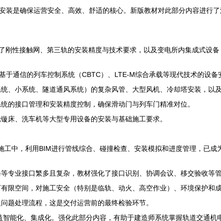
安装是确保运营安全、高效、舒适的核心。新版教材对此部分内容进行了
了刚性接触网、第三轨的安装精度与技术要求，以及变电所内集成式设备（
基于通信的列车控制系统（CBTC）、LTE-M综合承载等现代技术的设
统、小系统、隧道通风系统）的复杂风管、大型风机、冷却塔安装，以
统的接口管理和安装精度控制，确保滑动门与列车门精准对位。
镟床、洗车机等大型专用设备的安装与基础施工要求。
施工中，利用BIM进行管线综合、碰撞检查、安装模拟和进度管理，已成
等专业接口繁多且复杂，教材强化了接口识别、协调会议、移交验收等
有限空间，对施工安全（特别是临轨、动火、高空作业）、环境保护和
问题处理流程，这是交付运营前的最终检验环节。
益智能化、集成化。强化此部分内容，有助于建造师系统掌握轨道交通机